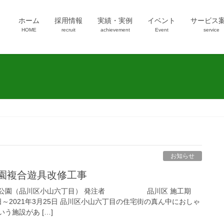
ホーム
採用情報
実績・実例
イベント
サービス
HOME
recruit
achievement
Event
service
お知らせ
公園複合遊具改修工事
園（品川区小山六丁目） 発注者 品川区 施工期
2021年3月25日 品川区小山六丁目の住宅街の真ん中におしゃ
う施設があ […]