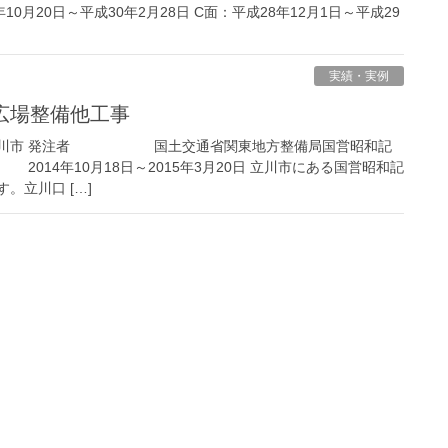
年10月20日～平成30年2月28日 C面：平成28年12月1日～平成29
実績・実例
路広場整備他工事
市 発注者 国土交通省関東地方整備局国営昭和記
4年10月18日～2015年3月20日 立川市にある国営昭和記
。立川口 […]