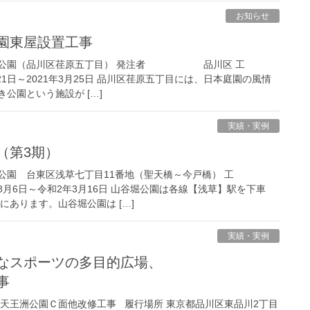
お知らせ
公園東屋設置工事
園（品川区荏原五丁目） 発注者 品川区 工
2021年3月25日 品川区荏原五丁目には、日本庭園の風情
公園という施設が […]
実績・実例
（第3期）
東区浅草七丁目11番地（聖天橋～今戸橋） 工
和2年3月16日 山谷堀公園は各線【浅草】駅を下車
にあります。山谷堀公園は […]
実績・実例
々なスポーツの多目的広場、
事
、天王洲公園Ｃ面他改修工事 履行場所 東京都品川区東品川2丁目