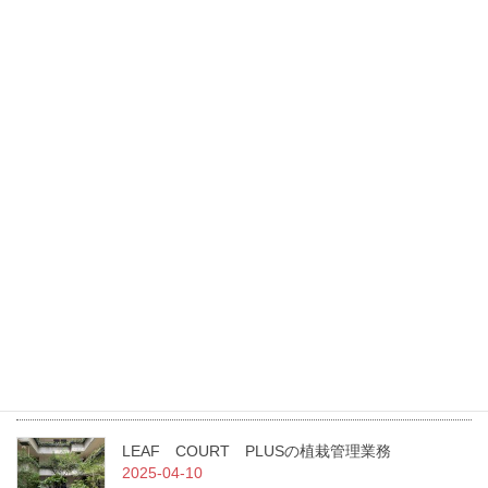
野球やサッカー様々なスポーツの多目的広場、
天王洲公園の改修工事
最新記事
東光園緑化は、GREEN×EXPO 2027に花・緑出展します。
2026-07-27
（一社）日本造園建設業協会 令和7年度通常総会にて当社職員が
二名表彰されました！
2025-07-02
急募！！従業員を募集しています。
2025-07-01
LEAF COURT PLUSの植栽管理業務
2025-04-10