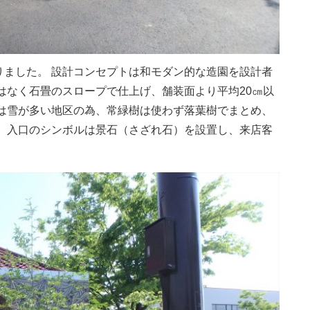
りました。 設計コンセプトは和モダン的な造園を設計者
はなく石畳のスロープで仕上げ、舗装面より平均20㎝以
場は雪が多い地区の為、常緑樹は使わず落葉樹でまとめ、
。 入口のシンボルは景石（さざれ石）を設置し、来店客