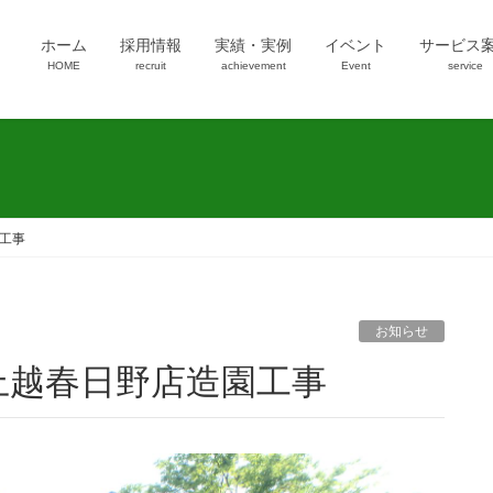
ホーム
採用情報
実績・実例
イベント
サービス
HOME
recruit
achievement
Event
service
工事
お知らせ
上越春日野店造園工事