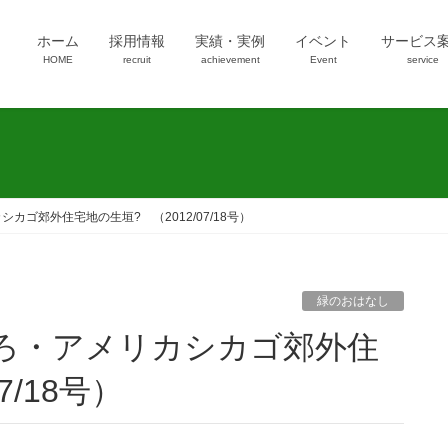
ホーム
採用情報
実績・実例
イベント
サービス
HOME
recruit
achievement
Event
service
カゴ郊外住宅地の生垣? （2012/07/18号）
緑のおはなし
7/18号）