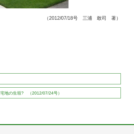
（2012/07/18号
三浦 敢司 著
）
の生垣? （2012/07/24号）